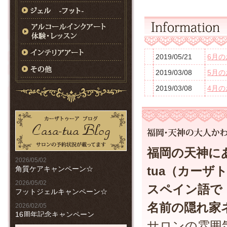
2019/05/21
6月のお
2019/03/08
5月の
2019/03/08
4月のお
2018/12/21
年末年
2018/11/01
12月の
2018/11/01
11月の
福岡の天神にあ
2009/11/13
ホー
2026/05/02
tua（カーザ
角質ケアキャンペーン☆
2026/05/02
スペイン語で
フットジェルキャンペーン☆
名前の隠れ家
2026/02/05
16周年記念キャンペーン
サロンの雰囲