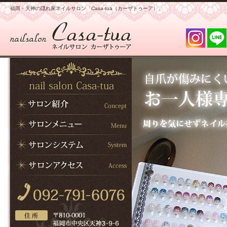
福岡・天神の隠れ家ネイルサロン「Casa-tua（カーザトゥーア）」